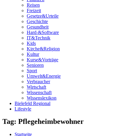
Reisen
Freizeit
Gesetze&Urteile
Geschichte
Gesundheit
Hard-&Software
IT&Technik
Kids
Kirche&Religion
Kultur
Kurse&Vorträge
Senioren
Sport
Umwelt&Energie
Verbraucher
Wirtschaft
Wissenschaft
Wissenslexikon
Bielefeld Regional
Lifestyle
Tag: Pflegeheimbewohner
Startseite