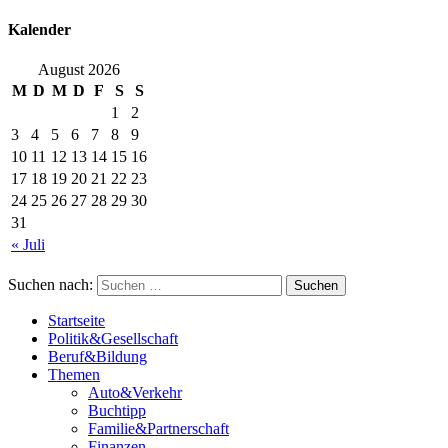
Kalender
August 2026
M
D
M
D
F
S
S
1
2
3
4
5
6
7
8
9
10
11
12
13
14
15
16
17
18
19
20
21
22
23
24
25
26
27
28
29
30
31
« Juli
Suchen nach:
Startseite
Politik&Gesellschaft
Beruf&Bildung
Themen
Auto&Verkehr
Buchtipp
Familie&Partnerschaft
Finanzen